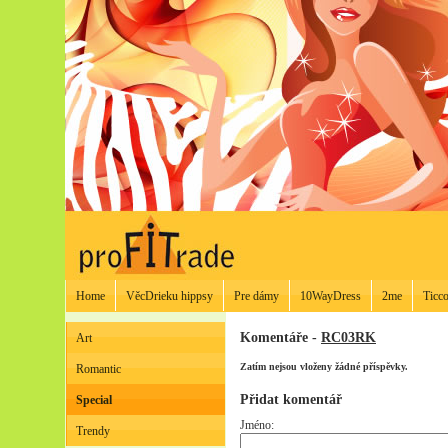
Home
VěcDrieku hippsy
Pre dámy
10WayDress
2me
Ticco
Komentáře -
RC03RK
Art
Zatím nejsou vloženy žádné příspěvky.
Romantic
Přidat komentář
Special
Jméno:
Trendy