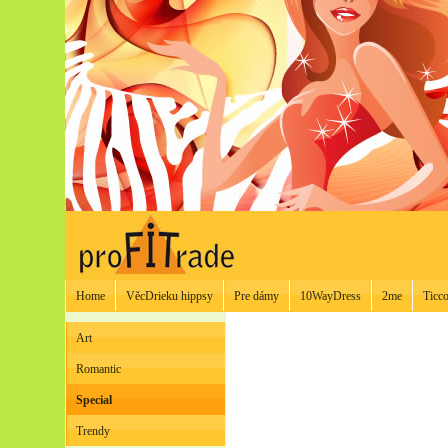
Home
VěcDrieku hippsy
Pre dámy
10WayDress
2me
Ticco
Art
Romantic
Special
Trendy