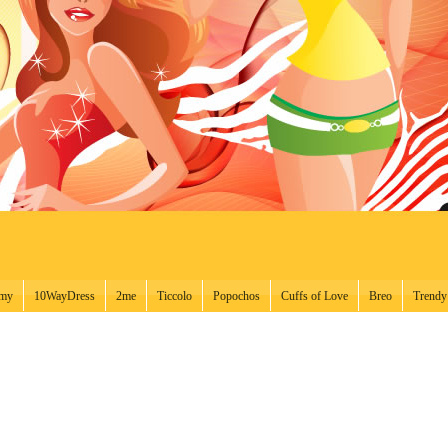
ámy
10WayDress
2me
Ticcolo
Popochos
Cuffs of Love
Breo
Trendy