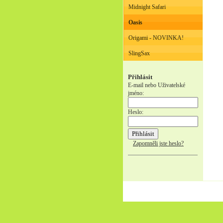
Midnight Safari
Oasis
Origami - NOVINKA!
SlingSax
Přihlásit
E-mail nebo Uživatelské
jméno:
Heslo:
Zapomněli jste heslo?