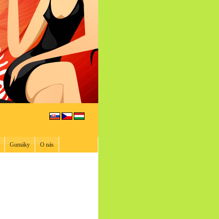
Gumáky
O nás