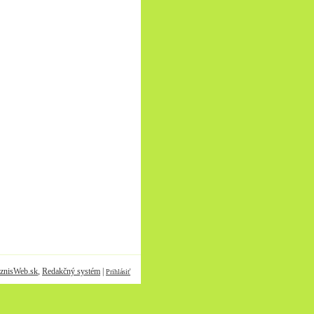
znisWeb.sk
,
Redakčný systém
|
Prihlásiť