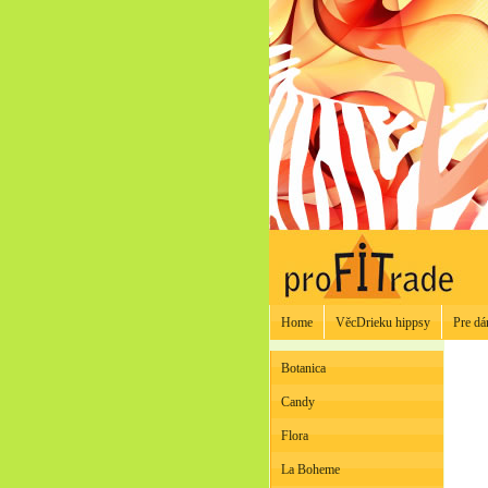
Home
VěcDrieku hippsy
Pre d
Botanica
Candy
Flora
La Boheme