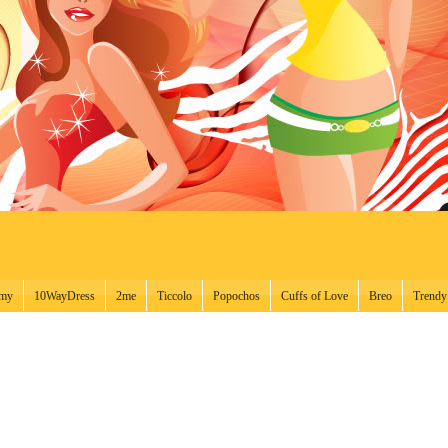
ámy
10WayDress
2me
Ticcolo
Popochos
Cuffs of Love
Breo
Trendy