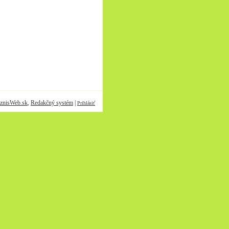
znisWeb.sk
,
Redakčný systém
|
Prihlásiť