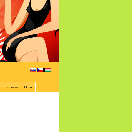
Gumáky
O nás