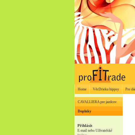
Home
VěcDrieku hippsy
Pre d
CAVALLIERA pre jazdcov
Doplnky
Přihlásit
E-mail nebo Uživatelské