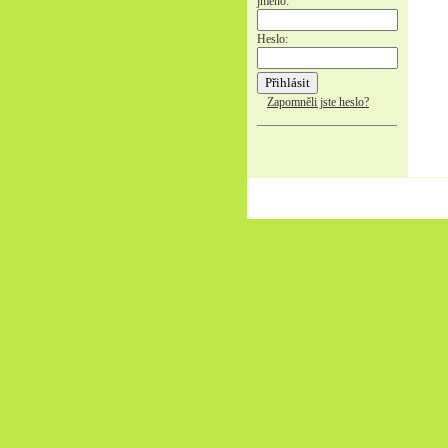
jméno:
Heslo:
Zapomněli jste heslo?