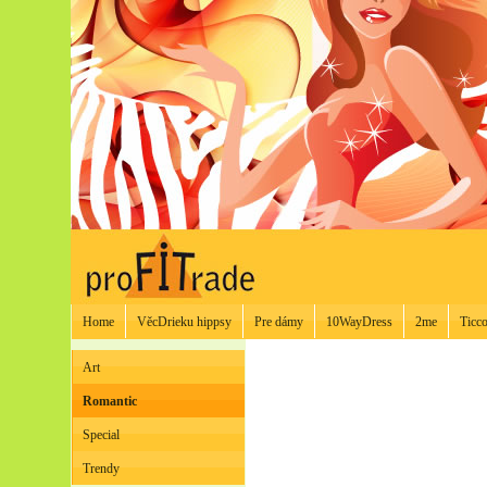
Home
VěcDrieku hippsy
Pre dámy
10WayDress
2me
Ticco
Art
Romantic
Special
Trendy