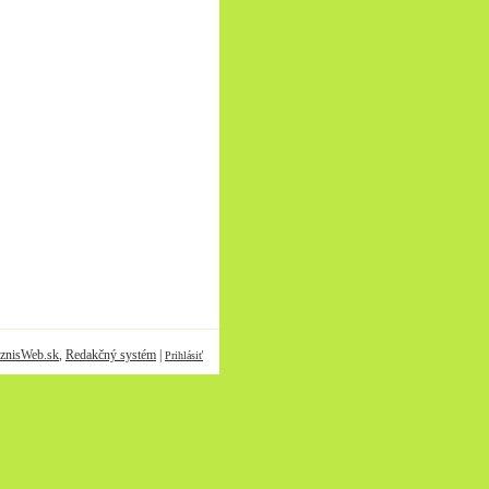
znisWeb.sk
,
Redakčný systém
|
Prihlásiť