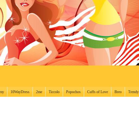
ámy
10WayDress
2me
Ticcolo
Popochos
Cuffs of Love
Breo
Trendy