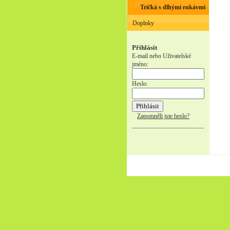
Tričká s dlhými rukávmi
Doplnky
Přihlásit
E-mail nebo Uživatelské
jméno:
Heslo:
Zapomněli jste heslo?