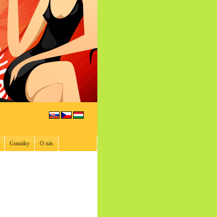
Gumáky
O nás