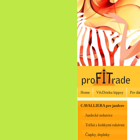
Home
VěcDrieku hippsy
Pre d
CAVALLIERA pre jazdcov
Jazdecké nohavice
Tričká s krátkymi rukávmi
Čiapky, doplnky