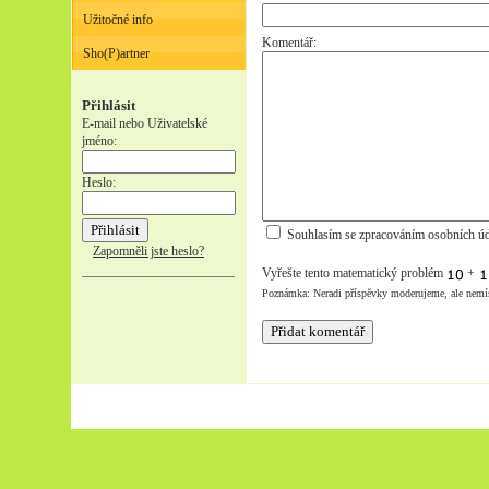
Užitočné info
Komentář:
Sho(P)artner
Přihlásit
E-mail nebo Uživatelské
jméno:
Heslo:
Souhlasím se zpracováním osobních úd
Zapomněli jste heslo?
Vyřešte tento matematický problém
+
Poznámka: Neradi příspěvky moderujeme, ale nemí