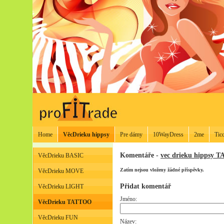
Home
VěcDrieku hippsy
Pre dámy
10WayDress
2me
Tic
Komentáře -
vec drieku hippsy 
VěcDrieku BASIC
Zatím nejsou vloženy žádné příspěvky.
VěcDrieku MOVE
Přidat komentář
VěcDrieku LIGHT
Jméno:
VěcDrieku TATTOO
VěcDrieku FUN
Název: