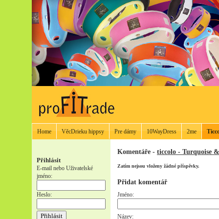
Home
VěcDrieku hippsy
Pre dámy
10WayDress
2me
Ticc
Komentáře -
ticcolo - Turquoise 
Přihlásit
Zatím nejsou vloženy žádné příspěvky.
E-mail nebo Uživatelské
jméno:
Přidat komentář
Heslo:
Jméno:
Název: