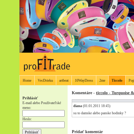
Home
VecDrieku
artbeat
10WayDress
2me
Ticcolo
Pop
Komentáre -
ticcolo - Turquoise 
Prihlásiť
E-mail alebo Používateľské
diana
(01.01.2011 18:45)
meno:
su to damske alebo panske hodinky ?
Heslo:
Pridať komentár