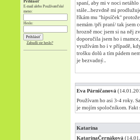
Prihlásiť
spaní, aby mi v noci netáhlo
E-mail alebo Používateľské
stále...bezvdně mi prodlužuje 
meno:
říkám mu "hipsíček" protože 
Heslo:
nemám /při praní/ tak jsem c
hrozně moc jsem si na něj zvy
doporučila jsem ho i mamce, 
Zabudli ste heslo?
využívám ho i v případě, kd
trošku dolů a tím pádem nemu
je bezvadný..
Eva Párničanová
(14.01.20
Používam ho asi 3-4 roky. S
je mojím spoločníkom. Fakt 
Katarína
KatarínaČernáková
(14.01