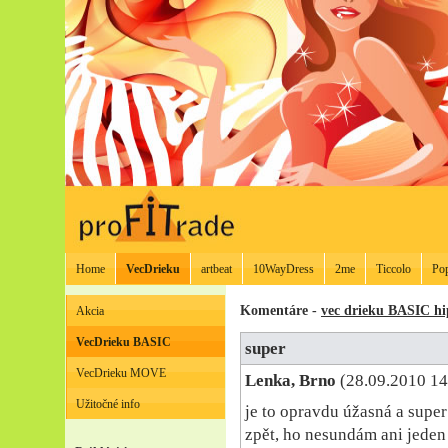
Home
VecDrieku
artbeat
10WayDress
2me
Ticcolo
Po
Komentáre -
vec drieku BASIC h
Akcia
VecDrieku BASIC
super
VecDrieku MOVE
Lenka, Brno
(28.09.2010 14
Užitočné info
je to opravdu úžasná a super 
zpět, ho nesundám ani jeden