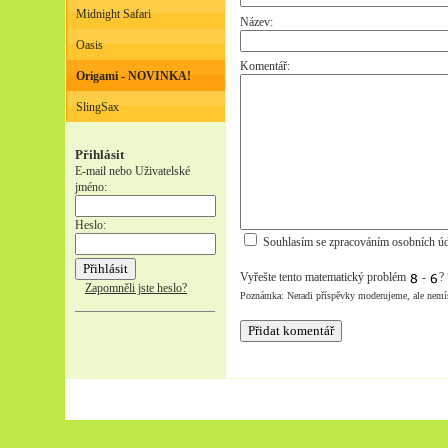
Midnight Safari
Název:
Oasis
Komentář:
Origami - NOVINKA!
SlingSax
Přihlásit
E-mail nebo Uživatelské
jméno:
Heslo:
Souhlasím se zpracováním osobních úd
Vyřešte tento matematický problém
-
?
Zapomněli jste heslo?
Poznámka: Neradi příspěvky moderujeme, ale nemí