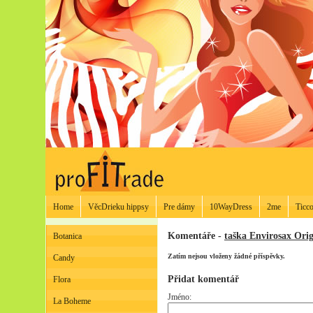
Home
VěcDrieku hippsy
Pre dámy
10WayDress
2me
Ticco
Komentáře -
taška Envirosax Ori
Botanica
Zatím nejsou vloženy žádné příspěvky.
Candy
Přidat komentář
Flora
Jméno:
La Boheme