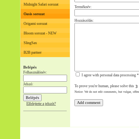
Midnight Safari sorozat
Terméknév:
Oasis sorozat
Hozzászólás:
Origami sorozat
Bloom sorozat - NEW
SlingSax
B2B partner
Belépés
Felhasználónév:
I agree with personal data processing *
Jelszó:
To prove you're human, please solve this
Notice: We do not edit comments, but vulgar, offe
Elfelejtette a jelszót?