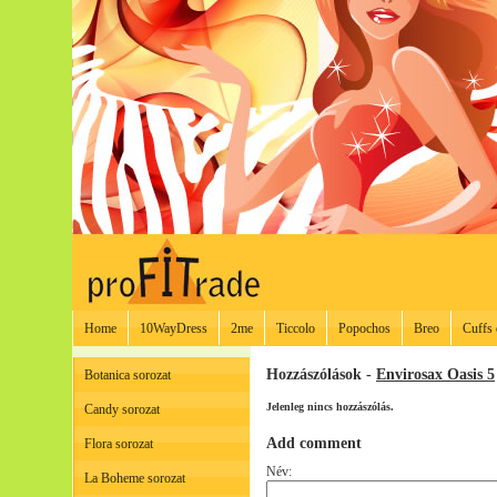
Home
10WayDress
2me
Ticcolo
Popochos
Breo
Cuffs 
Hozzászólások -
Envirosax Oasis 5
Botanica sorozat
Jelenleg nincs hozzászólás.
Candy sorozat
Add comment
Flora sorozat
Név:
La Boheme sorozat