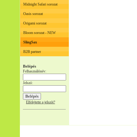
Midnight Safari sorozat
Oasis sorozat
Origami sorozat
Bloom sorozat - NEW
SlingSax
B2B partner
Belépés
Felhasználónév:
Jelszó:
Elfelejtette a jelszót?