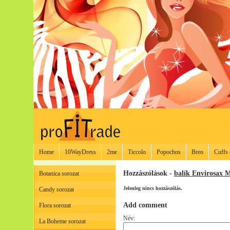
Home
10WayDress
2me
Ticcolo
Popochos
Breo
Cuffs 
Hozzászólások -
balík Envirosax M
Botanica sorozat
Jelenleg nincs hozzászólás.
Candy sorozat
Add comment
Flora sorozat
Név:
La Boheme sorozat