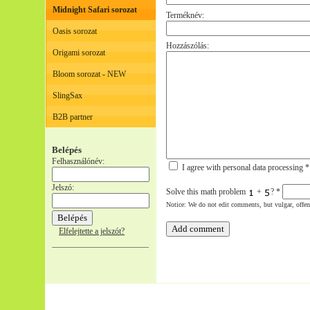
Midnight Safari sorozat
Terméknév:
Oasis sorozat
Hozzászólás:
Origami sorozat
Bloom sorozat - NEW
SlingSax
B2B partner
Belépés
Felhasználónév:
I agree with personal data processing *
Jelszó:
Solve this math problem
+
?
*
Notice: We do not edit comments, but vulgar, offe
Elfelejtette a jelszót?