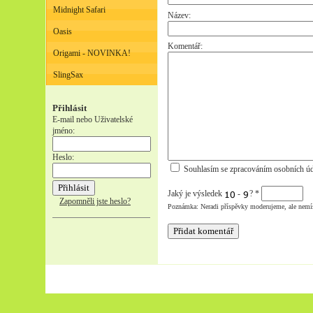
Midnight Safari
Název:
Oasis
Komentář:
Origami - NOVINKA!
SlingSax
Přihlásit
E-mail nebo Uživatelské
jméno:
Heslo:
Souhlasím se zpracováním osobních úd
Jaký je výsledek
-
?
*
Zapomněli jste heslo?
Poznámka: Neradi příspěvky moderujeme, ale nemí