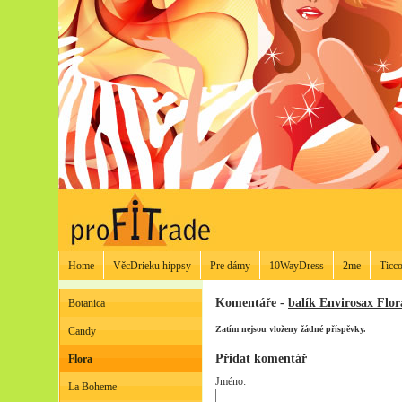
Home
VěcDrieku hippsy
Pre dámy
10WayDress
2me
Ticco
Komentáře -
balík Envirosax Flor
Botanica
Zatím nejsou vloženy žádné příspěvky.
Candy
Přidat komentář
Flora
Jméno:
La Boheme