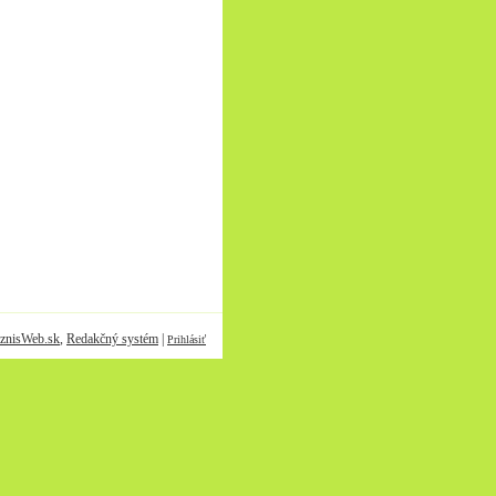
znisWeb.sk
,
Redakčný systém
|
Prihlásiť