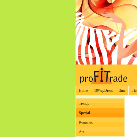
Home
10WayDress
2me
Tic
Trendy
Special
Romantic
Art