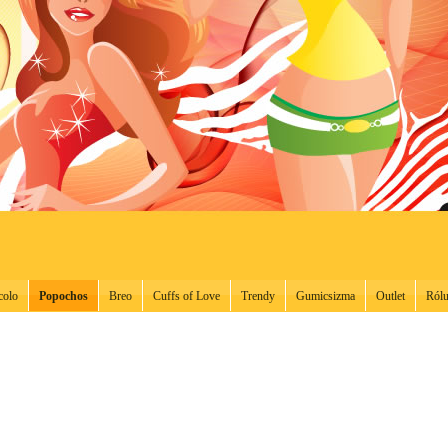
colo
Popochos
Breo
Cuffs of Love
Trendy
Gumicsizma
Outlet
Ról