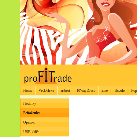
Home
VecDrieku
artbeat
10WayDress
2me
Ticcolo
Pop
Hodinky
Peňaženky
Opasok
USB klúče