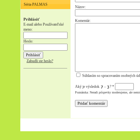
Séria PALMAS
Názov:
Prihlásiť
Komentár:
E-mail alebo Používateľské
meno:
Heslo:
Zabudli ste heslo?
Súhlasím so spracovaním osobných úd
Aký je výsledok
-
?
*
Poznámka: Neradi príspevky moderujeme, ale nemi