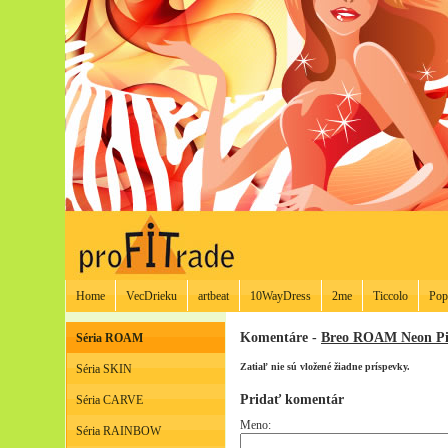
Home
VecDrieku
artbeat
10WayDress
2me
Ticcolo
Pop
Komentáre -
Breo ROAM Neon Pi
Séria ROAM
Zatiaľ nie sú vložené žiadne príspevky.
Séria SKIN
Pridať komentár
Séria CARVE
Meno:
Séria RAINBOW