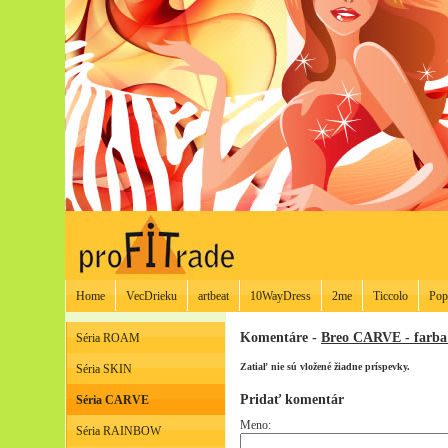
Home
VecDrieku
artbeat
10WayDress
2me
Ticcolo
Pop
Komentáre -
Breo CARVE - farb
Séria ROAM
Zatiaľ nie sú vložené žiadne príspevky.
Séria SKIN
Pridať komentár
Séria CARVE
Meno:
Séria RAINBOW