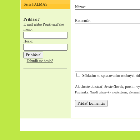
Séria PALMAS
Názov:
Prihlásiť
Komentár:
E-mail alebo Používateľské
meno:
Heslo:
Zabudli ste heslo?
Súhlasím so spracovaním osobných úd
Ak chcete dokázať, že ste človek, prosím vy
Poznámka: Neradi príspevky moderujeme, ale nemi