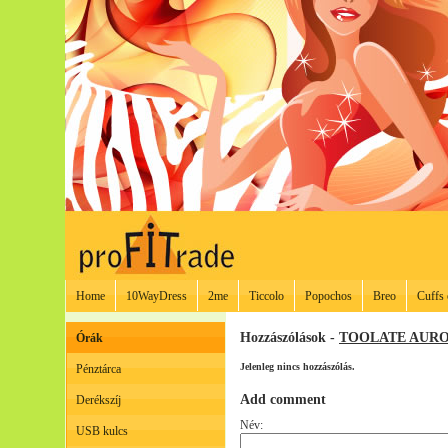
Home
10WayDress
2me
Ticcolo
Popochos
Breo
Cuffs 
Hozzászólások -
TOOLATE AURO
Órák
Jelenleg nincs hozzászólás.
Pénztárca
Add comment
Derékszíj
Név:
USB kulcs