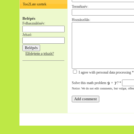
Too2Late szettek
Terméknév:
Belépés
Hozzászólás:
Felhasználónév:
Jelszó:
Elfelejtette a jelszót?
I agree with personal data processing *
Solve this math problem
+
?
*
Notice: We do not edit comments, but vulgar, offe