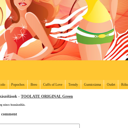
colo
Popochos
Breo
Cuffs of Love
Trendy
Gumicsizma
Outlet
Rólu
zászólások -
TOOLATE ORIGINAL Green
eg nincs hozzászólás.
 comment