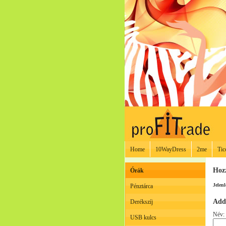
Home
10WayDress
2me
Tic
Hoz
Órák
Jelenl
Pénztárca
Add
Derékszíj
Név:
USB kulcs