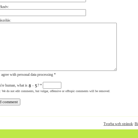
éknév:
szólás:
 agree with personal data processing *
u're human, what is
-
?
*
: We do not edit comments, but vulgar, offensive or offtopic comments will be removed.
Tvorba web stránok
:
Bi