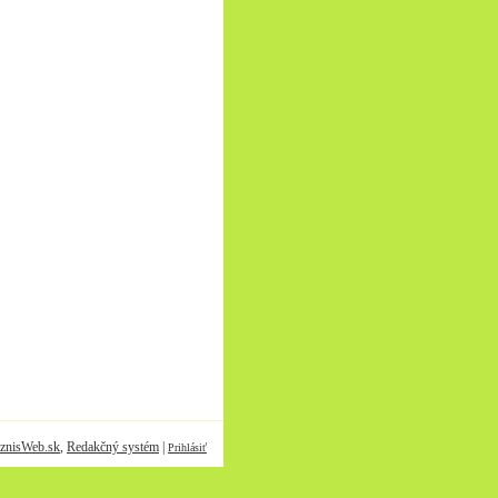
znisWeb.sk
,
Redakčný systém
|
Prihlásiť