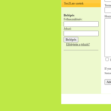
Too2Late szettek
Term
Belépés
Hozzá
Felhasználónév:
Jelszó:
Elfelejtette a jelszót?
I
If yo
Notice