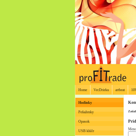
Home
VecDrieku
artbeat
10
Kom
Hodinky
Zatia
Peňaženky
Pri
Opasok
Meno
USB klúče