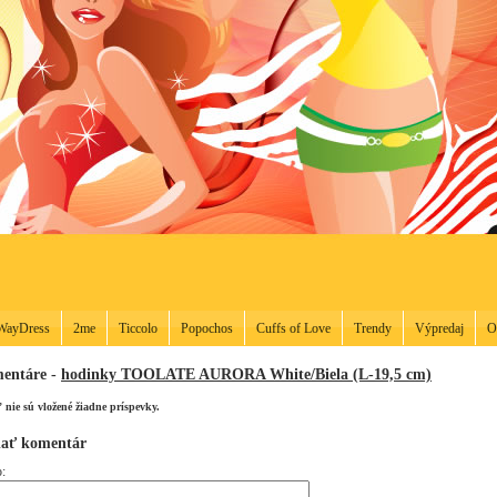
WayDress
2me
Ticcolo
Popochos
Cuffs of Love
Trendy
Výpredaj
O
entáre -
hodinky TOOLATE AURORA White/Biela (L-19,5 cm)
ľ nie sú vložené žiadne príspevky.
dať komentár
: