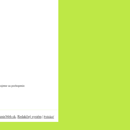
kujeme za pochopenie.
znisWeb.sk
,
Redakčný systém
|
Prihlásiť