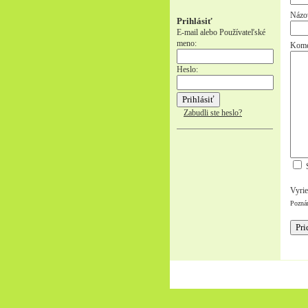
Názo
Prihlásiť
E-mail alebo Používateľské
meno:
Kome
Heslo:
Zabudli ste heslo?
S
Vyrie
Pozná