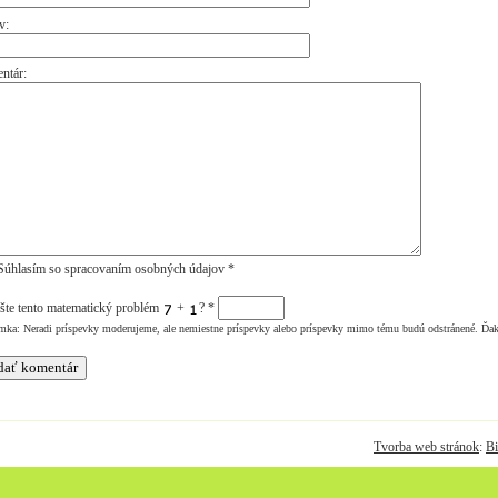
v:
ntár:
úhlasím so spracovaním osobných údajov *
šte tento matematický problém
+
?
*
mka: Neradi príspevky moderujeme, ale nemiestne príspevky alebo príspevky mimo tému budú odstránené. Ďa
Tvorba web stránok
:
Bi