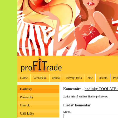
Home
VecDrieku
artbeat
10WayDress
2me
Ticcolo
Pop
Komentáre -
hodinky TOOLATE O
Hodinky
Zatiaľ nie sú vložené žiadne príspevky.
Peňaženky
Pridať komentár
Opasok
Meno:
USB klúče