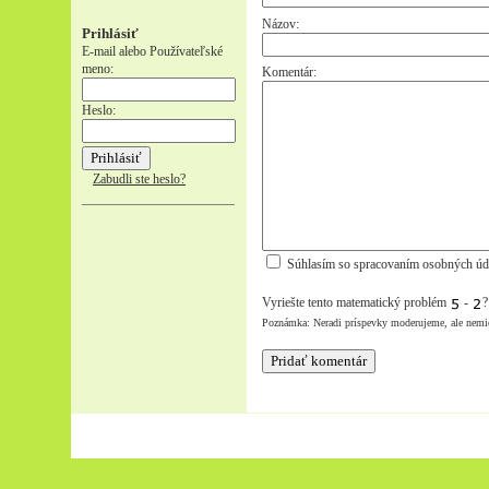
Názov:
Prihlásiť
E-mail alebo Používateľské
meno:
Komentár:
Heslo:
Zabudli ste heslo?
Súhlasím so spracovaním osobných úd
Vyriešte tento matematický problém
-
Poznámka: Neradi príspevky moderujeme, ale nemi