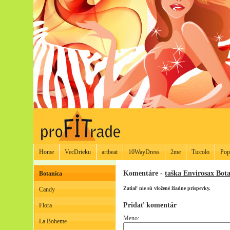
Home
VecDrieku
artbeat
10WayDress
2me
Ticcolo
Pop
Komentáre -
taška Envirosax Bota
Botanica
Zatiaľ nie sú vložené žiadne príspevky.
Candy
Pridať komentár
Flora
Meno:
La Boheme