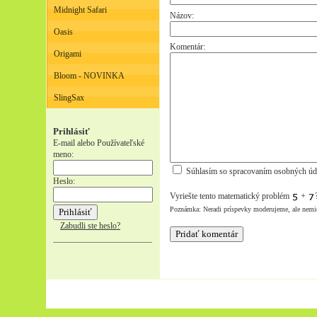
Midnight Safari
Názov:
Oasis
Komentár:
Origami
Bloom - NOVINKA
SlingSax
Prihlásiť
E-mail alebo Používateľské
meno:
Súhlasím so spracovaním osobných úd
Heslo:
Vyriešte tento matematický problém
+
Poznámka: Neradi príspevky moderujeme, ale nemi
Zabudli ste heslo?