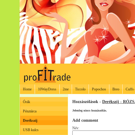
Home
10WayDress
2me
Ticcolo
Popochos
Breo
Cuffs 
Hozzászólások -
Derékszíj - RÓZ
Órák
Jelenleg nincs hozzászólás.
Pénztárca
Add comment
Derékszíj
Név:
USB kulcs