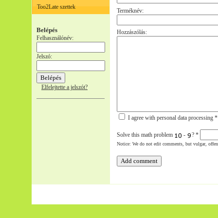
Too2Late szettek
Terméknév:
Belépés
Hozzászólás:
Felhasználónév:
Jelszó:
Elfelejtette a jelszót?
I agree with personal data processing *
Solve this math problem
-
?
*
Notice: We do not edit comments, but vulgar, offe