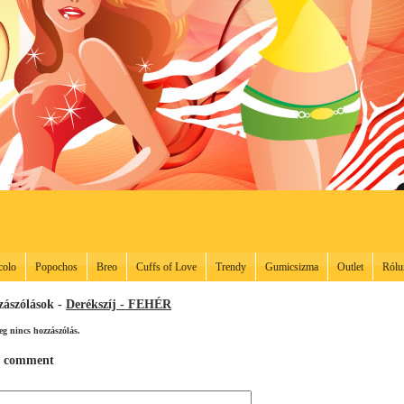
colo
Popochos
Breo
Cuffs of Love
Trendy
Gumicsizma
Outlet
Rólu
zászólások -
Derékszíj - FEHÉR
eg nincs hozzászólás.
 comment