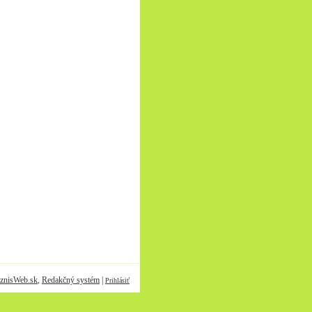
znisWeb.sk
,
Redakčný systém
|
Prihlásiť