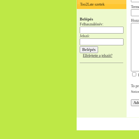
Too2Late szettek
Term
Belépés
Hozzá
Felhasználónév:
Jelszó:
Elfelejtette a jelszót?
I
To pr
Notice