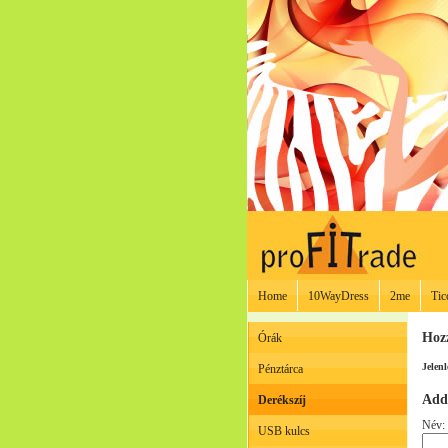
Home
10WayDress
2me
Tic
Hoz
Órák
Jelenl
Pénztárca
Add
Derékszíj
Név:
USB kulcs