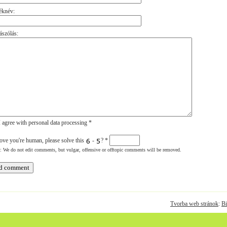
éknév:
szólás:
 agree with personal data processing *
ove you're human, please solve this
-
?
*
: We do not edit comments, but vulgar, offensive or offtopic comments will be removed.
Tvorba web stránok
:
Bi