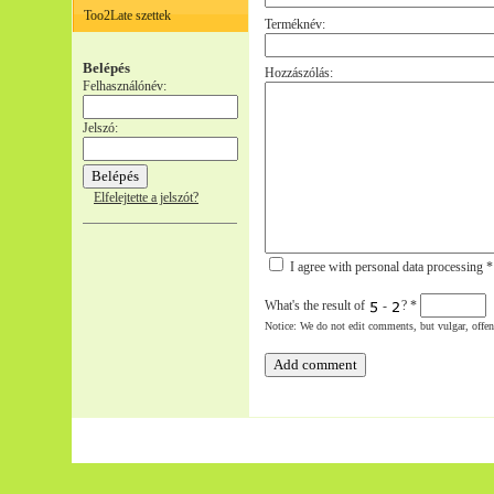
Too2Late szettek
Terméknév:
Belépés
Hozzászólás:
Felhasználónév:
Jelszó:
Elfelejtette a jelszót?
I agree with personal data processing *
What's the result of
-
?
*
Notice: We do not edit comments, but vulgar, offe