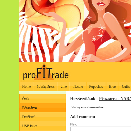
Home
10WayDress
2me
Ticcolo
Popochos
Breo
Cuffs 
Hozzászólások -
Pénztárca - NA
Órák
Jelenleg nincs hozzászólás.
Pénztárca
Add comment
Derékszíj
Név:
USB kulcs