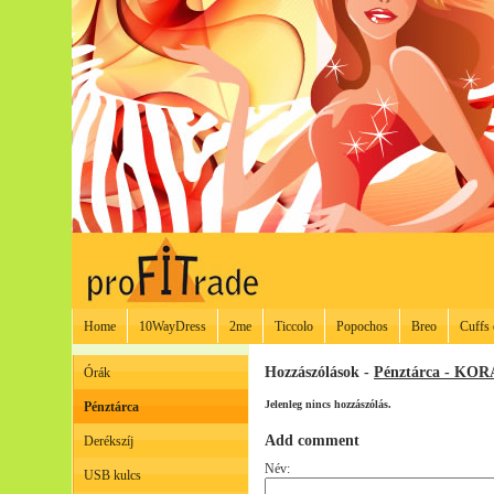
Home
10WayDress
2me
Ticcolo
Popochos
Breo
Cuffs 
Hozzászólások -
Pénztárca - KO
Órák
Jelenleg nincs hozzászólás.
Pénztárca
Add comment
Derékszíj
Név:
USB kulcs