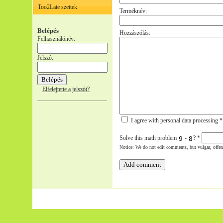
Too2Late szettek
Terméknév:
Belépés
Hozzászólás:
Felhasználónév:
Jelszó:
Elfelejtette a jelszót?
I agree with personal data processing *
Solve this math problem
-
?
*
Notice: We do not edit comments, but vulgar, offe