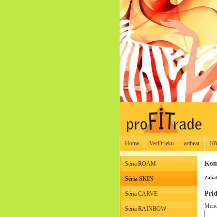
Home
VecDrieku
artbeat
10
Kom
Séria ROAM
Zatia
Séria SKIN
Pri
Séria CARVE
Meno
Séria RAINBOW