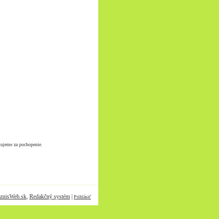
kujeme za pochopenie.
znisWeb.sk
,
Redakčný systém
|
Prihlásiť