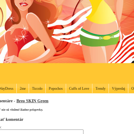
WayDress
2me
Ticcolo
Popochos
Cuffs of Love
Trendy
Výpredaj
O
entáre -
Breo SKIN Green
ľ nie sú vložené žiadne príspevky.
dať komentár
: