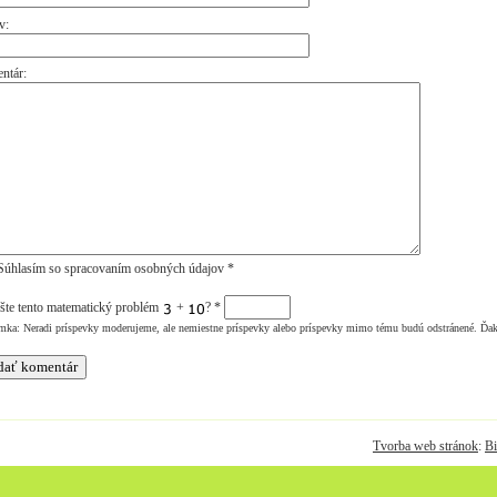
v:
ntár:
úhlasím so spracovaním osobných údajov *
šte tento matematický problém
+
?
*
mka: Neradi príspevky moderujeme, ale nemiestne príspevky alebo príspevky mimo tému budú odstránené. Ďa
Tvorba web stránok
:
Bi