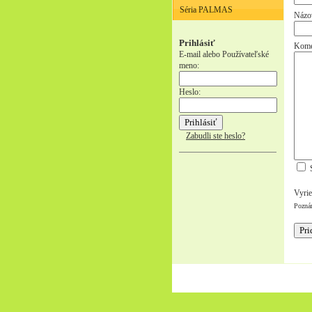
Séria PALMAS
Názo
Prihlásiť
Kome
E-mail alebo Používateľské
meno:
Heslo:
Zabudli ste heslo?
S
Vyrie
Pozná