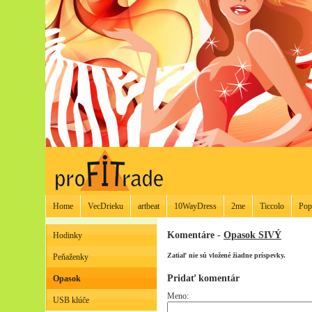
Home
VecDrieku
artbeat
10WayDress
2me
Ticcolo
Pop
Komentáre -
Opasok SIVÝ
Hodinky
Zatiaľ nie sú vložené žiadne príspevky.
Peňaženky
Pridať komentár
Opasok
Meno:
USB klúče