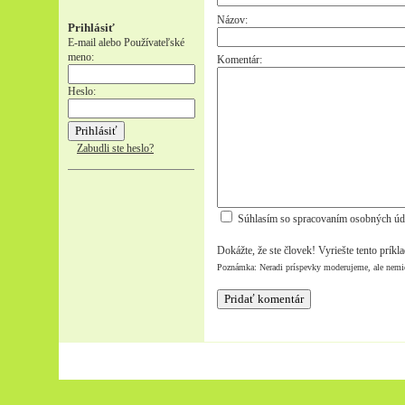
Názov:
Prihlásiť
E-mail alebo Používateľské
meno:
Komentár:
Heslo:
Zabudli ste heslo?
Súhlasím so spracovaním osobných úd
Dokážte, že ste človek! Vyriešte tento príkl
Poznámka: Neradi príspevky moderujeme, ale nemi